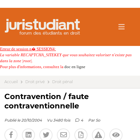
Erreur de session n� SESSION4:
La variable RECAPTCHA_SITEKEY que vous souhaitez valoriser n'existe pas
dans la zone |root|.
Pour plus d'informations, consultez la
doc en ligne
Accueil
Droit privé
Droit pénal
Contravention / faute
contraventionnelle
Publié le 20/10/2004
Vu 3480 fois
4
Par
So