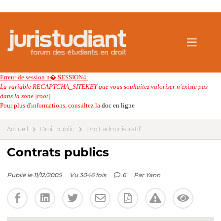
Erreur de session n� SESSION4:
La variable RECAPTCHA_SITEKEY que vous souhaitez valoriser n'existe pas
dans la zone |root|.
Pour plus d'informations, consultez la
doc en ligne
Accueil
Droit public
Droit administratif
Contrats publics
Publié le 11/12/2005
Vu 3046 fois
6
Par
Yann