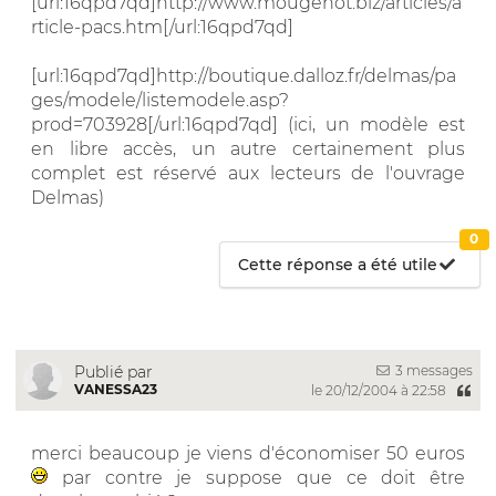
[url:16qpd7qd]http://www.mougenot.biz/articles/a
rticle-pacs.htm[/url:16qpd7qd]
[url:16qpd7qd]http://boutique.dalloz.fr/delmas/pa
ges/modele/listemodele.asp?
prod=703928[/url:16qpd7qd] (ici, un modèle est
en libre accès, un autre certainement plus
complet est réservé aux lecteurs de l'ouvrage
Delmas)
0
Cette réponse a été utile
3 messages
Publié par
VANESSA23
le 20/12/2004 à 22:58
merci beaucoup je viens d'économiser 50 euros
par contre je suppose que ce doit être