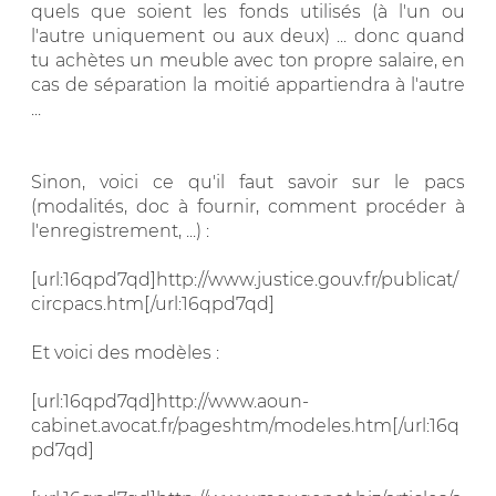
quels que soient les fonds utilisés (à l'un ou
l'autre uniquement ou aux deux) ... donc quand
tu achètes un meuble avec ton propre salaire, en
cas de séparation la moitié appartiendra à l'autre
...
Sinon, voici ce qu'il faut savoir sur le pacs
(modalités, doc à fournir, comment procéder à
l'enregistrement, ...) :
[url:16qpd7qd]http://www.justice.gouv.fr/publicat/
circpacs.htm[/url:16qpd7qd]
Et voici des modèles :
[url:16qpd7qd]http://www.aoun-
cabinet.avocat.fr/pageshtm/modeles.htm[/url:16q
pd7qd]