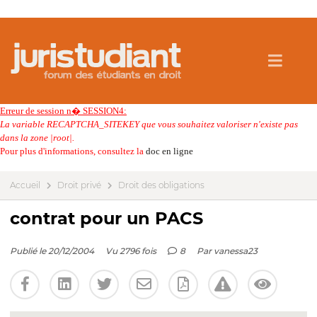
Erreur de session n� SESSION4:
La variable RECAPTCHA_SITEKEY que vous souhaitez valoriser n'existe pas
dans la zone |root|.
Pour plus d'informations, consultez la
doc en ligne
Accueil
Droit privé
Droit des obligations
contrat pour un PACS
Publié le 20/12/2004
Vu 2796 fois
8
Par
vanessa23