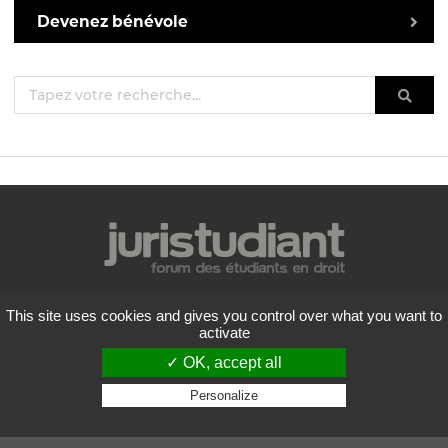
Devenez bénévole
Mentions légales
This site uses cookies and gives you control over what you want to
Politique de confidentialité
activate
Conditions générales d'utilisation
✓ OK, accept all
Liste des forums
Contactez-nous
Personalize
Privacy policy
Flux RSS
Copyright
2026 Juristudiant.com - Tous droits réservés