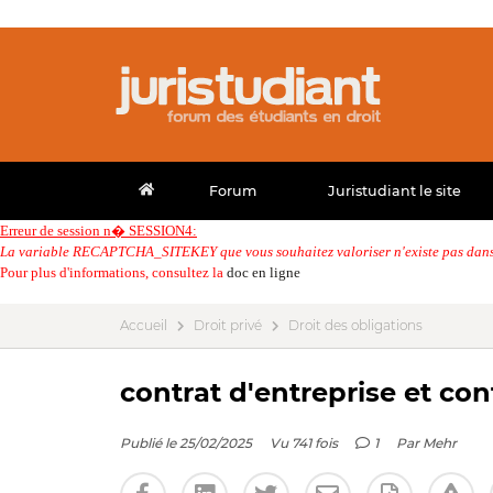
Forum
Juristudiant le site
Erreur de session n� SESSION4:
La variable RECAPTCHA_SITEKEY que vous souhaitez valoriser n'existe pas dans 
Pour plus d'informations, consultez la
doc en ligne
Accueil
Droit privé
Droit des obligations
contrat d'entreprise et con
Publié le 25/02/2025
Vu 741 fois
1
Par
Mehr