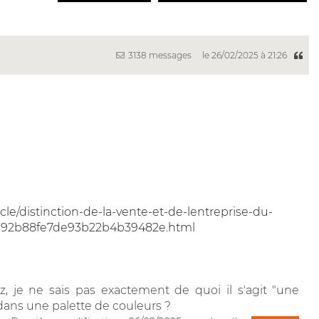
3138 messages
le 26/02/2025 à 21:26
ticle/distinction-de-la-vente-et-de-lentreprise-du-
f692b88fe7de93b22b4b39482e.html
, je ne sais pas exactement de quoi il s'agit "une
dans une palette de couleurs ?