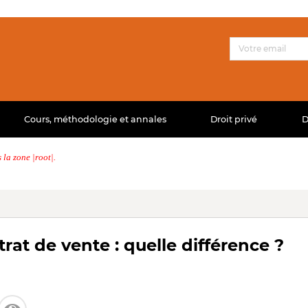
Cours, méthodologie et annales
Droit privé
D
la zone |root|.
trat de vente : quelle différence ?