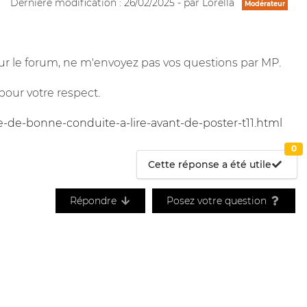
Dernière modification : 26/02/2025 - par Lorella
Modérateur
r le forum, ne m'envoyez pas vos questions par MP.
pour votre respect.
e-de-bonne-conduite-a-lire-avant-de-poster-t11.html
0
Cette réponse a été utile
Répondre
Posez votre question