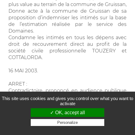
plus value au terrain de la commune de Gruissan,
Donne acte à la commune de Gruissan de sa
proposition d’indemniser les intimés sur la base
de l’estimation réalisée par le service des
Domaines.
Condamne les intimés en tous les dépens avec
droit de recouvrement direct au profit de la
société civile professionnelle TOUZERY et
COTTALORDA.
16 MAI 2003.
ARRET :
Contradictoire, prononcé en audience publique
le TREIZE MAI DEUX MILLE TROIS par M.
This site uses cookies and gives you control over what you want to
activate
Christian T., Président. Le présent arrêt a été
signé par M. Christian T., Président, et par le
✓ OK, accept all
Greffier présent à l’audience
Personalize
Privacy policy
0