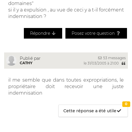
domaines"
si il y a expulsion , au vue de ceci y a t-il forcément
indemnisation ?
Répondre
Posez votre question
53 messages
Publié par
CATHY
le 31/03/2005 à 21:00
il me semble que dans toutes expropriations, le
propriétaire doit recevoir une juste
indemnisation
0
Cette réponse a été utile