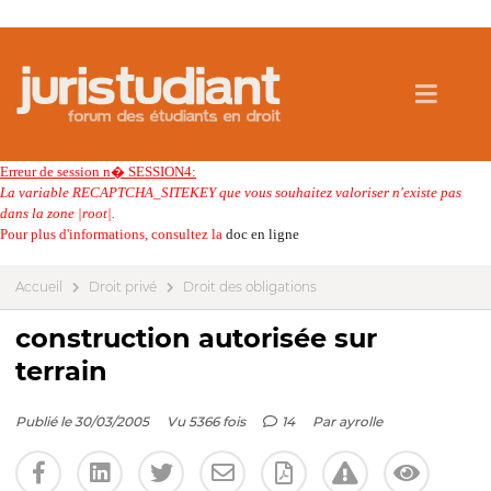
Erreur de session n� SESSION4:
La variable RECAPTCHA_SITEKEY que vous souhaitez valoriser n'existe pas
dans la zone |root|.
Pour plus d'informations, consultez la
doc en ligne
Accueil
Droit privé
Droit des obligations
construction autorisée sur
terrain
Publié le 30/03/2005
Vu 5366 fois
14
Par
ayrolle