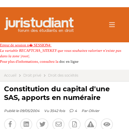
Erreur de session n� SESSION4:
La variable RECAPTCHA_SITEKEY que vous souhaitez valoriser n'existe pas
dans la zone |root|.
Pour plus d'informations, consultez la
doc en ligne
Accueil
Droit privé
Droit des sociétés
Constitution du capital d'une
SAS, apports en numéraire
Publié le 09/05/2004
Vu 3542 fois
4
Par
Olivier