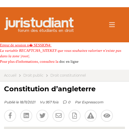
Erreur de session n� SESSION4:
La variable RECAPTCHA_SITEKEY que vous souhaitez valoriser n'existe pas
dans la zone |root|.
Pour plus d'informations, consultez la
doc en ligne
Accueil
Droit public
Droit constitutionnel
Constitution d’angleterre
Publié le 18/11/2021
Vu 957 fois
0
Par
Expresscom