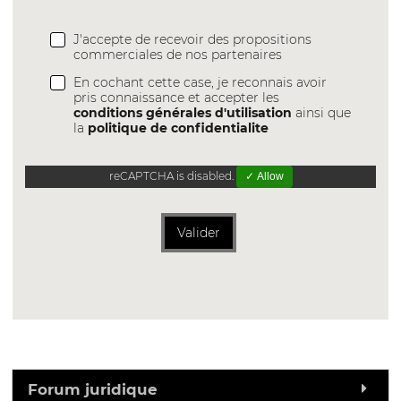
J'accepte de recevoir des propositions
commerciales de nos partenaires
En cochant cette case, je reconnais avoir
pris connaissance et accepter les
conditions générales d'utilisation
ainsi que
la
politique de confidentialite
reCAPTCHA is disabled.
✓ Allow
Valider
Forum juridique