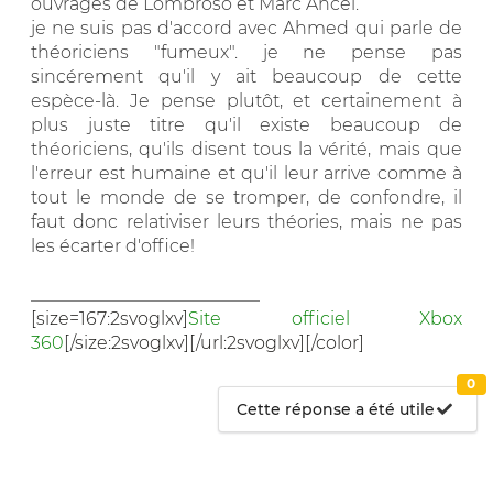
ouvrages de Lombroso et Marc Ancel.
je ne suis pas d'accord avec Ahmed qui parle de
théoriciens "fumeux". je ne pense pas
sincérement qu'il y ait beaucoup de cette
espèce-là. Je pense plutôt, et certainement à
plus juste titre qu'il existe beaucoup de
théoriciens, qu'ils disent tous la vérité, mais que
l'erreur est humaine et qu'il leur arrive comme à
tout le monde de se tromper, de confondre, il
faut donc relativiser leurs théories, mais ne pas
les écarter d'office!
__________________________
[size=167:2svoglxv]
Site officiel Xbox
360
[/size:2svoglxv][/url:2svoglxv][/color]
0
Cette réponse a été utile