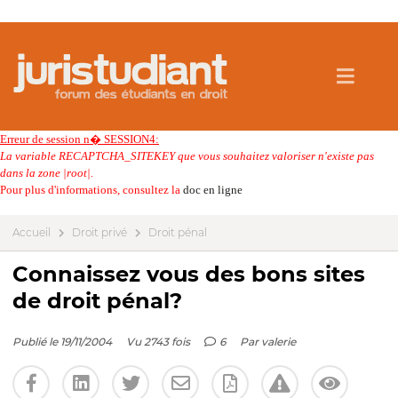
Erreur de session n� SESSION4:
La variable RECAPTCHA_SITEKEY que vous souhaitez valoriser n'existe pas
dans la zone |root|.
Pour plus d'informations, consultez la
doc en ligne
Accueil
Droit privé
Droit pénal
Connaissez vous des bons sites
de droit pénal?
Publié le 19/11/2004
Vu 2743 fois
6
Par
valerie