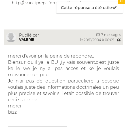
0
http://avocatprepa.forumactif.com/
Cette réponse a été utile
7 messages
Publié par
VALERIE
le 20/11/2004 à 00:09
merci d'avoir pri la peine de repondre..
Biensur qu'il ya la BU ,j'y vais souvent,c'est juste
ke le we je ny ai pas acces et ke je voulais
m'avancer un peu..
Je n'ai pas de question particuliere a poser,je
voulais juste des informations doctrinales un peu
plus precise et savoir s'il etait possible de trouver
ceci sur le net...
merci
bizz
__________________________