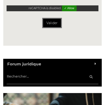
reCAPTCHA is disabled.
✓ Allow
Valider
Forum juridique