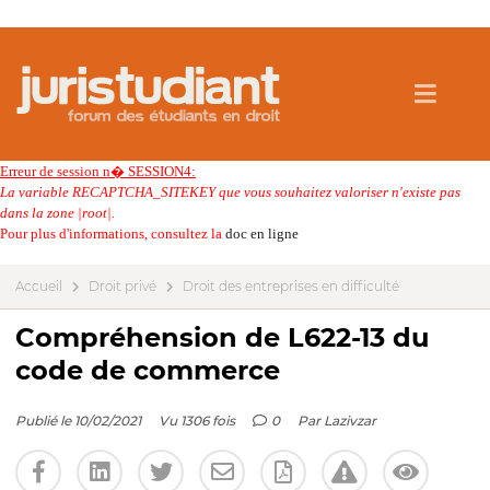
Erreur de session n� SESSION4:
La variable RECAPTCHA_SITEKEY que vous souhaitez valoriser n'existe pas
dans la zone |root|.
Pour plus d'informations, consultez la
doc en ligne
Accueil
Droit privé
Droit des entreprises en difficulté
Compréhension de L622-13 du
code de commerce
Publié le 10/02/2021
Vu 1306 fois
0
Par
Lazivzar