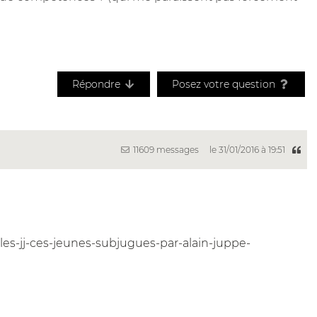
Répondre
Posez votre question
11609 messages
le 31/01/2016 à 19:51
iales-jj-ces-jeunes-subjugues-par-alain-juppe-