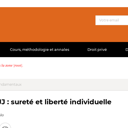
Cours, méthodologie et annales
Droit privé
D
la zone |root|.
 fondamentaux
: sureté et liberté individuelle
ilo