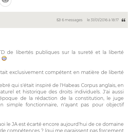
6 messages
le 31/01/2016 à 18:17
D de libertés publiques sur la sureté et la liberté
.
J était exclusivement compétent en matière de liberté
ebré qui s'était inspiré de l'Habeas Corpus anglais, en
turel et historique des droits individuels. J'ai aussi
'époque de la rédaction de la constitution, le juge
 simple fonctionnaire, n'ayant pas pour objectif
oi le JA est écarté encore aujourd'hui de ce domaine
es de compétences ? (qui me paraissent pas forcement