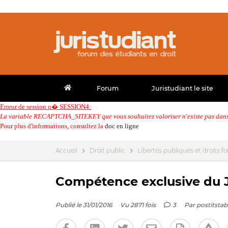
Forum
Juristudiant le site
Erreur de session n� SESSION4:
La variable RECAPTCHA_SITEKEY que vous souhaitez valoriser n'existe pas dans 
Pour plus d'informations, consultez la
doc en ligne
Accueil
Droit public
Libertés publiques et droits
Compétence exclusive du JJ 
Publié le 31/01/2016
Vu 2871 fois
3
Par
postitstab