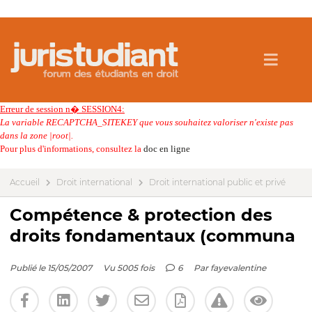
Erreur de session n� SESSION4:
La variable RECAPTCHA_SITEKEY que vous souhaitez valoriser n'existe pas
dans la zone |root|.
Pour plus d'informations, consultez la
doc en ligne
Accueil
Droit international
Droit international public et privé
Compétence & protection des
droits fondamentaux (communa
Publié le 15/05/2007
Vu 5005 fois
6
Par
fayevalentine