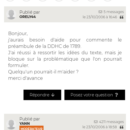
5 messages
Publié par
ORELY44
le 23/10/2006 à 16:46
Bonjour,
j'aurais besoin d'aide pour commente le
préambule de la DDHC de 1789.
J'ai réussi à ressortir les idées du texte, mais je
bloque sur la problématique que l'on pourrait
formuler.
Quelqu'un pourrait-il m'aider ?
merci d'avance
Répondre
Posez votre question
Publié par
4211 messages
YANN
le 23/10/2006 à 18:58
MODÉRATEUR