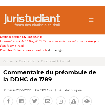
Erreur de session n� SESSION4:
La variable RECAPTCHA_SITEKEY que vous souhaitez valoriser n'existe pas
dans la zone |root|.
Pour plus d'informations, consultez la
doc en ligne
Accueil
Droit public
Droit constitutionnel
Commentaire du préambule de
la DDHC de 1789
Publié le 23/10/2006
Vu 5373 fois
4
Par
orely44