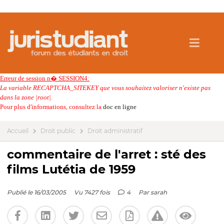
Erreur de session n� SESSION4:
La variable RECAPTCHA_SITEKEY que vous souhaitez valoriser n'existe pas
dans la zone |root|.
Pour plus d'informations, consultez la
doc en ligne
Accueil
Droit public
Droit administratif
commentaire de l'arret : sté des
films Lutétia de 1959
Publié le 16/03/2005
Vu 7427 fois
4
Par
sarah