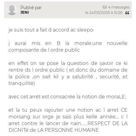
4 messages
Publié par
JENI
le 24/05/2005 à 10:26
je suis tout a fait d accord ac sleepo
j aurai mis en B la morale:une nouvelle
composante de l ordre public
en effet on se pose la question de savoir ce ki
rentre ds l ordre public ( et donc du domaine de
la police ,on sait kil y a salubrité , securité, et
tranquilité)
avec cet arrét est consacrée la notion de moraLE;
et la tu peux rajouter une notion ac l arret CE
morsang sur orge je sais plus kelle année;... c l
arret contre le lancer de nain.......RESPECT DE LA
DIGNITé de LA PERSONNE HUMAINE