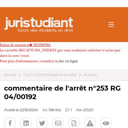
Erreur de session n� SESSION4:
La variable RECAPTCHA_SITEKEY que vous souhaitez valoriser n'existe pas
dans la zone |root|.
Pour plus d'informations, consultez la
doc en ligne
Accueil
Cours, méthodologie et annales
Annales
commentaire de l'arrêt n°253 RG
04/00192
Publié le 22/10/2024
Vu 796 fois
1
Par
ZOZO