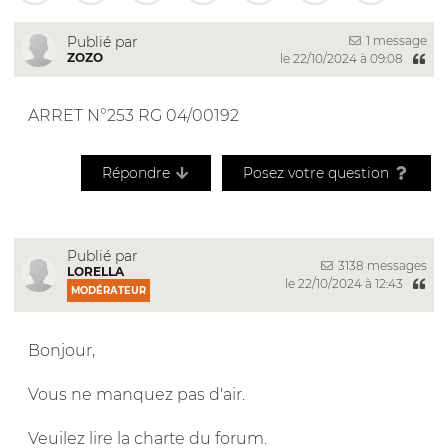
1 message
Publié par
ZOZO
le 22/10/2024 à 09:08
ARRET N°253 RG 04/00192
Répondre
Posez votre question
Publié par
3138 messages
LORELLA
le 22/10/2024 à 12:43
MODÉRATEUR
Bonjour,
Vous ne manquez pas d'air.
Veuilez lire la charte du forum.