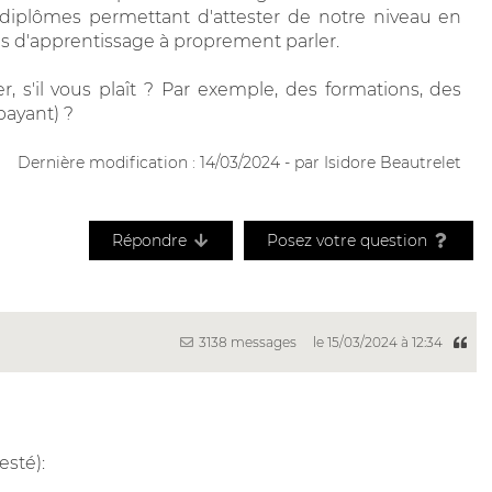
 diplômes permettant d'attester de notre niveau en
ils d'apprentissage à proprement parler.
, s'il vous plaît ? Par exemple, des formations, des
payant) ?
Dernière modification : 14/03/2024 - par Isidore Beautrelet
Répondre
Posez votre question
3138 messages
le 15/03/2024 à 12:34
esté):