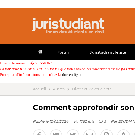
Forum
Juristudiant le site
Erreur de session n� SESSION4:
La variable RECAPTCHA_SITEKEY que vous souhaitez valoriser n'existe pas dans 
Pour plus d'informations, consultez la
doc en ligne
Accueil
Autres
Divers et vie étudiante
Comment approfondir son 
Publié le 13/03/2024
Vu 1762 fois
5
Par
ETUDIAN