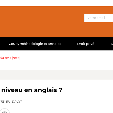
Cours, méthodologie et annales
Droit privé
D
la zone |root|.
niveau en anglais ?
TE_EN_DROIT