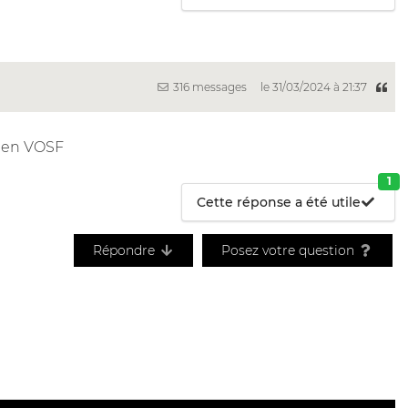
316 messages
le 31/03/2024 à 21:37
ms en VOSF
1
Cette réponse a été utile
Répondre
Posez votre question