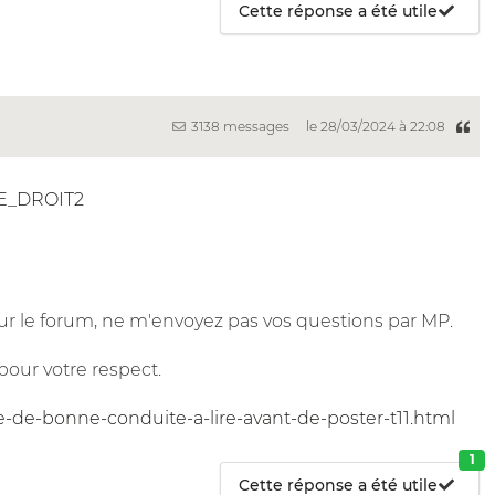
Cette réponse a été utile
3138 messages
le 28/03/2024 à 22:08
E_DROIT2
r le forum, ne m'envoyez pas vos questions par MP.
pour votre respect.
e-de-bonne-conduite-a-lire-avant-de-poster-t11.html
1
Cette réponse a été utile