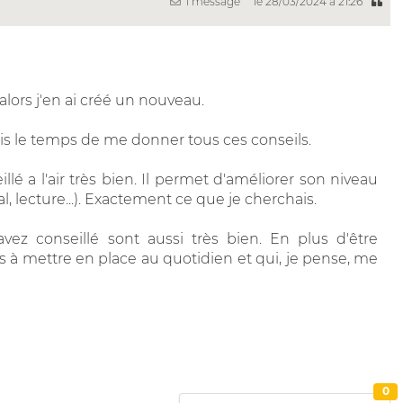
1 message
le 28/03/2024 à 21:26
lors j'en ai créé un nouveau.
is le temps de me donner tous ces conseils.
llé a l'air très bien. Il permet d'améliorer son niveau
al, lecture...). Exactement ce que je cherchais.
vez conseillé sont aussi très bien. En plus d'être
à mettre en place au quotidien et qui, je pense, me
0