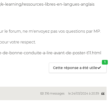
r/e-learning/ressources-libres-en-langues-anglais
r le forum, ne m'envoyez pas vos questions par MP.
pour votre respect.
e-de-bonne-conduite-a-lire-avant-de-poster-t11.html
1
Cette réponse a été utile
316 messages
le 24/03/2024 à 20:39