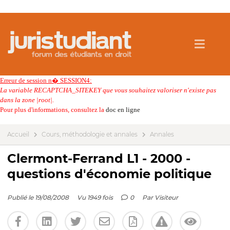
Erreur de session n� SESSION4:
La variable RECAPTCHA_SITEKEY que vous souhaitez valoriser n'existe pas
dans la zone |root|.
Pour plus d'informations, consultez la
doc en ligne
Accueil
Cours, méthodologie et annales
Annales
Clermont-Ferrand L1 - 2000 -
questions d'économie politique
Publié le 19/08/2008
Vu 1949 fois
0
Par
Visiteur