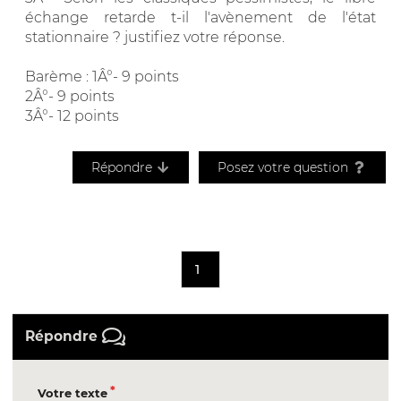
échange retarde t-il l'avènement de l'état
stationnaire ? justifiez votre réponse.
Barème : 1Â°- 9 points
2Â°- 9 points
3Â°- 12 points
Répondre
Posez votre question
1
Répondre
Votre texte