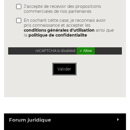
J'accepte de recevoir des propositions
commerciales de nos partenaires
En cochant cette case, je reconnais avoir
pris connaissance et accepter les
conditions générales d'utilisation
ainsi que
la
politique de confidentialite
reCAPTCHA is disabled.
✓ Allow
Valider
Forum juridique