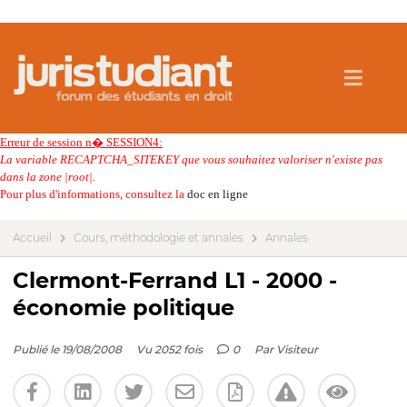
Erreur de session n� SESSION4:
La variable RECAPTCHA_SITEKEY que vous souhaitez valoriser n'existe pas
dans la zone |root|.
Pour plus d'informations, consultez la
doc en ligne
Accueil
Cours, méthodologie et annales
Annales
Clermont-Ferrand L1 - 2000 -
économie politique
Publié le 19/08/2008
Vu 2052 fois
0
Par
Visiteur