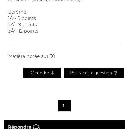
Barème:
1Â°- 9 points
2Â°- 9 points
3Â°- 12 points
_________________________________________________
___________
Matière notée sur 30
Répondre
Posez votre question
1
Répondre