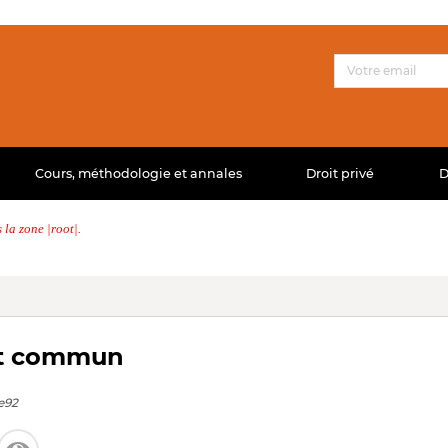
Cours, méthodologie et annales
Droit privé
D
la zone |root|.
oit commun
e92