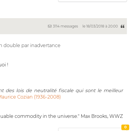
3114 messages
le 18/03/2018 à 20:00
n double par inadvertance
oi !
 des lois de neutralité fiscale qui sont le meilleur
aurice Cozian (1936-2008)
 valuable commodity in the universe." Max Brooks, WWZ
0