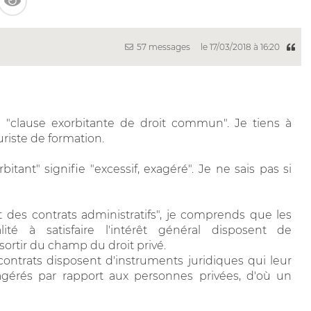
57 messages
le 17/03/2018 à 16:20
e "clause exorbitante de droit commun". Je tiens à
uriste de formation.
itant" signifie "excessif, exagéré". Je ne sais pas si
t des contrats administratifs", je comprends que les
alité à satisfaire l'intérêt général disposent de
 sortir du champ du droit privé.
ontrats disposent d'instruments juridiques qui leur
xagérés par rapport aux personnes privées, d'où un