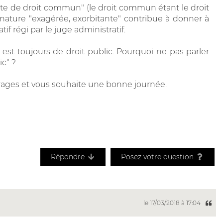
ante de droit commun" (le droit commun étant le droit
a nature "exagérée, exorbitante" contribue à donner à
if régi par le juge administratif.
est toujours de droit public. Pourquoi ne pas parler
ic" ?
irages et vous souhaite une bonne journée.
Répondre
Posez votre question
le 17/03/2018 à 17:04