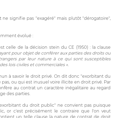
 ne signifie pas "exagéré" mais plutôt "dérogatoire",
cemment évolué :
t celle de la décision stein du CE (1950) : la clause
 ayant pour objet de conférer aux parties des droits ou
trangers par leur nature à ce qui sont susceptibles
es lois civiles et commerciales ».
n à savoir le droit privé. On dit donc "exorbitant du
as, ou qui est inusuel voire illicite en droit privé. Par
fère au contrat un caractère inégalitaire au regard
rge des parties.
exorbitant du droit public" ne convient pas puisque
lic, or c'est précisément le contraire que l'on veut
ntient un telle clause la nature de contrat de droit