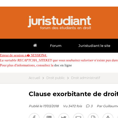
Forum
Juristudiant le site
Erreur de session n� SESSION4:
La variable RECAPTCHA_SITEKEY que vous souhaitez valoriser n'existe pas dans 
Pour plus d'informations, consultez la
doc en ligne
Accueil
Droit public
Droit administratif
Clause exorbitante de dr
Publié le 17/03/2018
Vu 3472 fois
3
Par
Guillaum