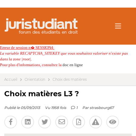
Erreur de session n� SESSION4:
La variable RECAPTCHA_SITEKEY que vous souhaitez valoriser n'existe pas
dans la zone |root|.
Pour plus d'informations, consultez la
doc en ligne
Accueil
Orientation
Choix des matières
Choix matières L3 ?
Publié le 05/09/2013
Vu 1958 fois
1
Par
strasbourg67