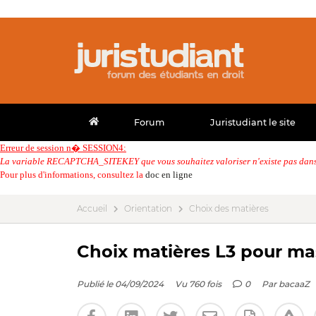
Forum
Juristudiant le site
Erreur de session n� SESSION4:
La variable RECAPTCHA_SITEKEY que vous souhaitez valoriser n'existe pas dans 
Pour plus d'informations, consultez la
doc en ligne
Accueil
Orientation
Choix des matières
Choix matières L3 pour m
Publié le 04/09/2024
Vu 760 fois
0
Par
bacaaZ