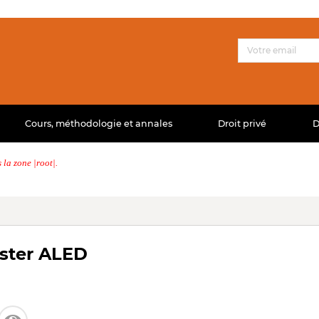
Cours, méthodologie et annales
Droit privé
D
la zone |root|.
aster ALED