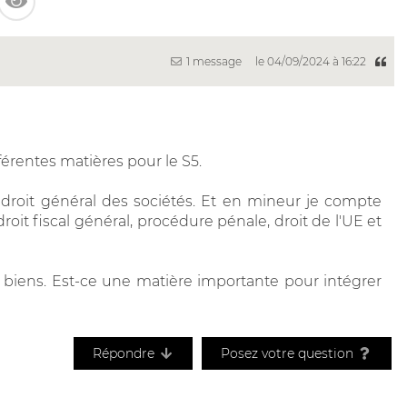
1 message
le 04/09/2024 à 16:22
fférentes matières pour le S5.
droit général des sociétés. Et en mineur je compte
it fiscal général, procédure pénale, droit de l'UE et
es biens. Est-ce une matière importante pour intégrer
Répondre
Posez votre question