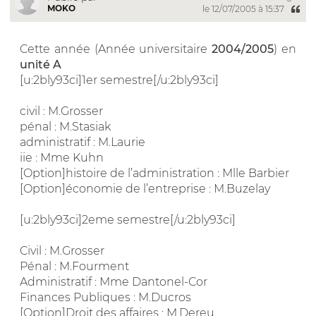
MOKO
le 12/07/2005 à 15:37
Cette année (Année universitaire
2004/2005
) en
unité A
[u:2bly93ci]1er semestre[/u:2bly93ci]
civil : M.Grosser
pénal : M.Stasiak
administratif : M.Laurie
iie : Mme Kuhn
[Option]histoire de l’administration : Mlle Barbier
[Option]économie de l’entreprise : M.Buzelay
[u:2bly93ci]2eme semestre[/u:2bly93ci]
Civil : M.Grosser
Pénal : M.Fourment
Administratif : Mme Dantonel-Cor
Finances Publiques : M.Ducros
[Option]Droit des affaires : M.Dereu