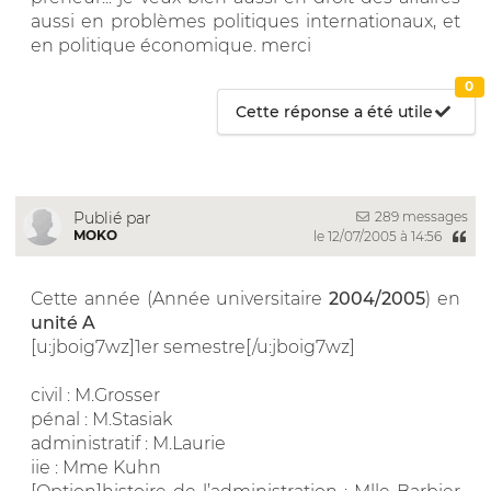
aussi en problèmes politiques internationaux, et
en politique économique. merci
0
Cette réponse a été utile
289 messages
Publié par
MOKO
le 12/07/2005 à 14:56
Cette année (Année universitaire
2004/2005
) en
unité A
[u:jboig7wz]1er semestre[/u:jboig7wz]
civil : M.Grosser
pénal : M.Stasiak
administratif : M.Laurie
iie : Mme Kuhn