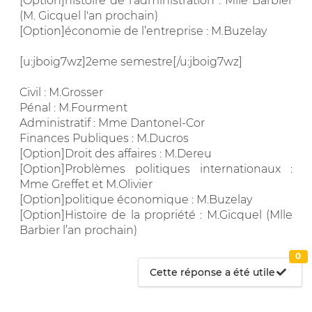
[Option]histoire de l’administration : Mlle Barbier
(M. Gicquel l'an prochain)
[Option]économie de l’entreprise : M.Buzelay
[u:jboig7wz]2eme semestre[/u:jboig7wz]
Civil : M.Grosser
Pénal : M.Fourment
Administratif : Mme Dantonel-Cor
Finances Publiques : M.Ducros
[Option]Droit des affaires : M.Dereu
[Option]Problèmes politiques internationaux :
Mme Greffet et M.Olivier
[Option]politique économique : M.Buzelay
[Option]Histoire de la propriété : M.Gicquel (Mlle
Barbier l’an prochain)
0
Cette réponse a été utile