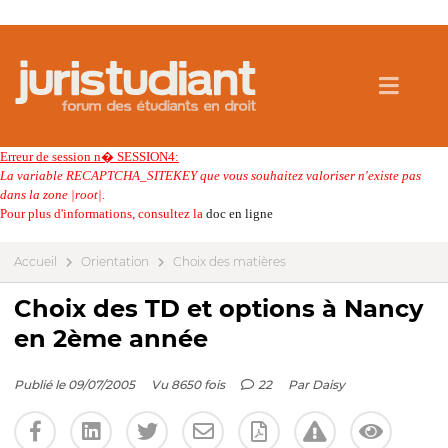
Erreur de session n� SESSION4:
La variable RECAPTCHA_SITEKEY que vous souhaitez valoriser n'existe pas
dans la zone |root|.
Pour plus d'informations, consultez la
doc en ligne
Accueil
Orientation
Choix des matières
Choix des TD et options à Nancy
en 2ème année
Publié le 09/07/2005
Vu 8650 fois
22
Par
Daisy