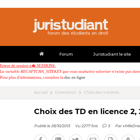
Forum
Juristudiant le site
Erreur de session n� SESSION4:
La variable RECAPTCHA_SITEKEY que vous souhaitez valoriser n'existe pas dans 
Pour plus d'informations, consultez la
doc en ligne
Accueil
Orientation
Choix des matières
Choix des TD en licence 2,
Publié le 28/10/2013
Vu 2277 fois
5
Par
xMlleDr