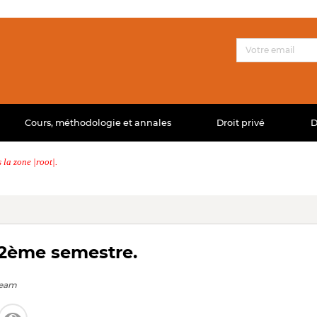
Cours, méthodologie et annales
Droit privé
D
la zone |root|.
 2ème semestre.
eeam