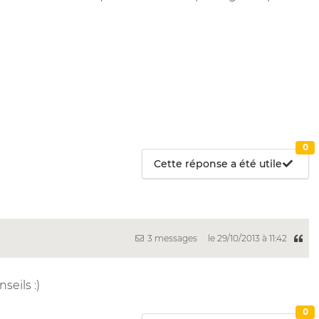
0
Cette réponse a été utile
3 messages
le 29/10/2013 à 11:42
seils :)
0