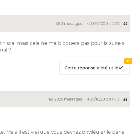
3 messages
le 28/10/2013 à 21:27
oit fiscal mais cela ne me bloquera pas pour la suite si
nal ?
0
Cette réponse a été utile
2025 messages
le 29/10/2013 à 07:31
. Mais il est vrai que vous devriez privilégier le pénal