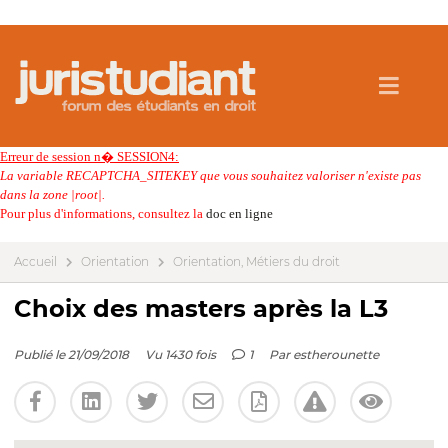
Erreur de session n� SESSION4:
La variable RECAPTCHA_SITEKEY que vous souhaitez valoriser n'existe pas
dans la zone |root|.
Pour plus d'informations, consultez la
doc en ligne
Accueil
Orientation
Orientation, Métiers du droit
Choix des masters après la L3
Publié le 21/09/2018
Vu 1430 fois
1
Par
estherounette