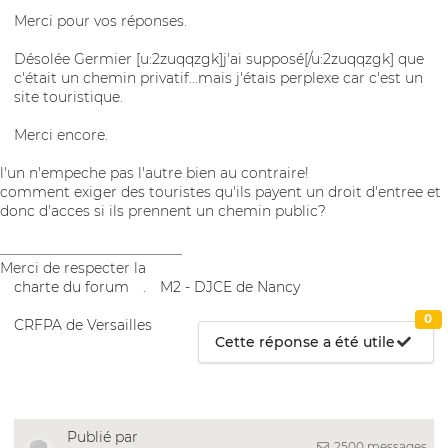
Merci pour vos réponses.
Désolée Germier [u:2zuqqzgk]j'ai supposé[/u:2zuqqzgk] que
c'était un chemin privatif...mais j'étais perplexe car c'est un
site touristique.
Merci encore.
l'un n'empeche pas l'autre bien au contraire!
comment exiger des touristes qu'ils payent un droit d'entree et
donc d'acces si ils prennent un chemin public?
__________________________
Merci de respecter la
charte du forum
.
M2 - DJCE de Nancy
0
CRFPA de Versailles
Cette réponse a été utile
Publié par
2500 messages