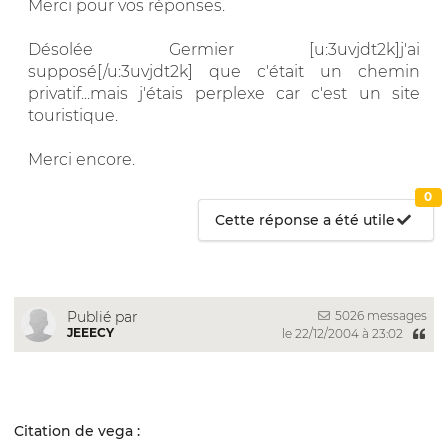
Merci pour vos réponses.
Désolée Germier [u:3uvjdt2k]j'ai
supposé[/u:3uvjdt2k] que c'était un chemin
privatif...mais j'étais perplexe car c'est un site
touristique.
Merci encore.
0
Cette réponse a été utile
5026 messages
Publié par
JEEECY
le 22/12/2004 à 23:02
Citation de vega :