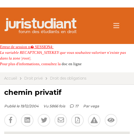
Erreur de session n� SESSION4:
La variable RECAPTCHA_SITEKEY que vous souhaitez valoriser n'existe pas
dans la zone |root|.
Pour plus d'informations, consultez la
doc en ligne
Accueil
Droit privé
Droit des obligations
chemin privatif
Publié le 19/12/2004
Vu 5866 fois
17
Par
vega