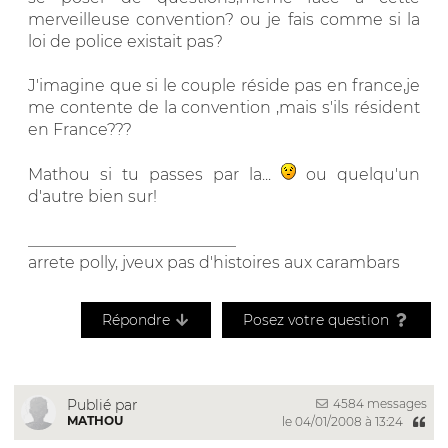
merveilleuse convention? ou je fais comme si la
loi de police existait pas?
J'imagine que si le couple réside pas en france,je
me contente de la convention ,mais s'ils résident
en France???
Mathou si tu passes par la...
ou quelqu'un
d'autre bien sur!
__________________________
arrete polly, jveux pas d'histoires aux carambars
Répondre
Posez votre question
4584 messages
Publié par
MATHOU
le 04/01/2008 à 13:24