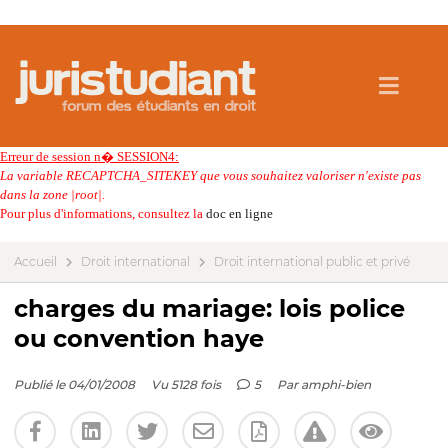
Erreur de session n� SESSION4:
La variable RECAPTCHA_SITEKEY que vous souhaitez valoriser n'existe pas
dans la zone |root|.
Pour plus d'informations, consultez la
doc en ligne
Accueil
Droit international
Droit international public et privé
charges du mariage: lois police
ou convention haye
Publié le 04/01/2008
Vu 5128 fois
5
Par
amphi-bien