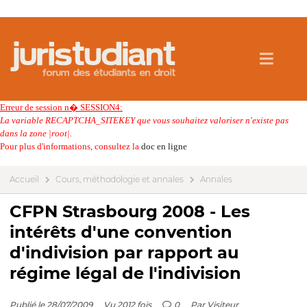
Erreur de session n� SESSION4:
La variable RECAPTCHA_SITEKEY que vous souhaitez valoriser n'existe pas
dans la zone |root|.
Pour plus d'informations, consultez la
doc en ligne
Accueil
Cours, méthodologie et annales
Annales
CFPN Strasbourg 2008 - Les
intérêts d'une convention
d'indivision par rapport au
régime légal de l'indivision
Publié le 28/07/2009
Vu 2012 fois
0
Par
Visiteur