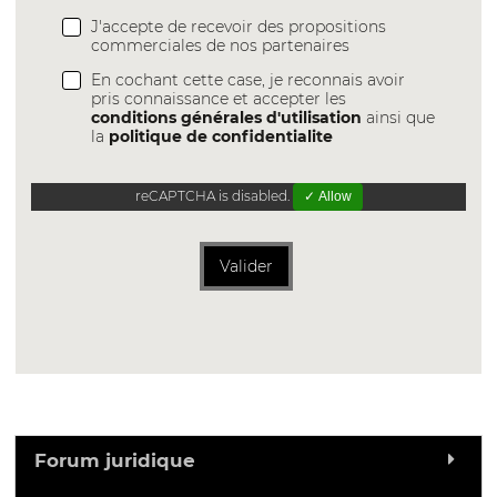
J'accepte de recevoir des propositions
commerciales de nos partenaires
En cochant cette case, je reconnais avoir
pris connaissance et accepter les
conditions générales d'utilisation
ainsi que
la
politique de confidentialite
reCAPTCHA is disabled.
✓ Allow
Valider
Forum juridique