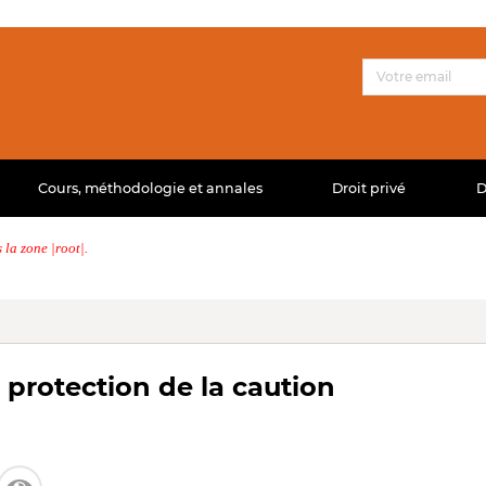
Cours, méthodologie et annales
Droit privé
D
la zone |root|.
protection de la caution