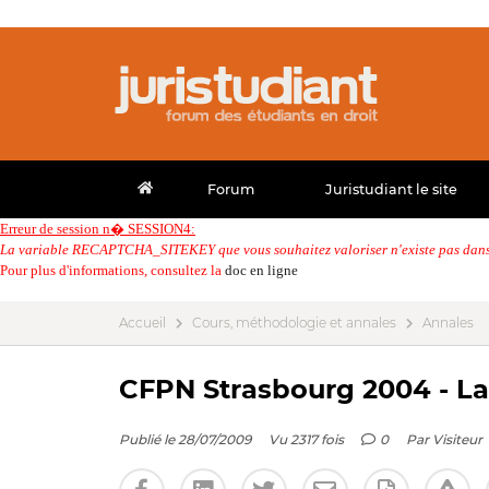
Forum
Juristudiant le site
Erreur de session n� SESSION4:
La variable RECAPTCHA_SITEKEY que vous souhaitez valoriser n'existe pas dans 
Pour plus d'informations, consultez la
doc en ligne
Accueil
Cours, méthodologie et annales
Annales
CFPN Strasbourg 2004 - La 
Publié le 28/07/2009
Vu 2317 fois
0
Par
Visiteur