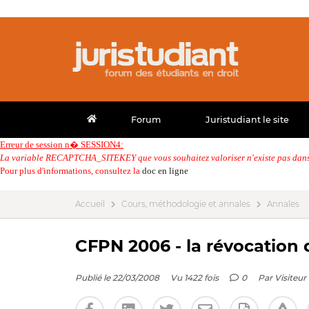
Forum
Juristudiant le site
Erreur de session n� SESSION4:
La variable RECAPTCHA_SITEKEY que vous souhaitez valoriser n'existe pas dans 
Pour plus d'informations, consultez la
doc en ligne
Accueil
Cours, méthodologie et annales
Annales
CFPN 2006 - la révocation
Publié le 22/03/2008
Vu 1422 fois
0
Par
Visiteur