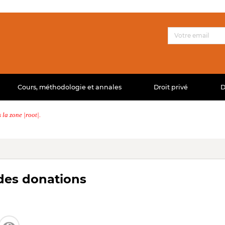
Cours, méthodologie et annales
Droit privé
D
la zone |root|.
 des donations