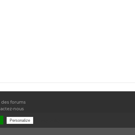
e des forums
actez-nous
 RSS
l
Privacy policy
Personalize