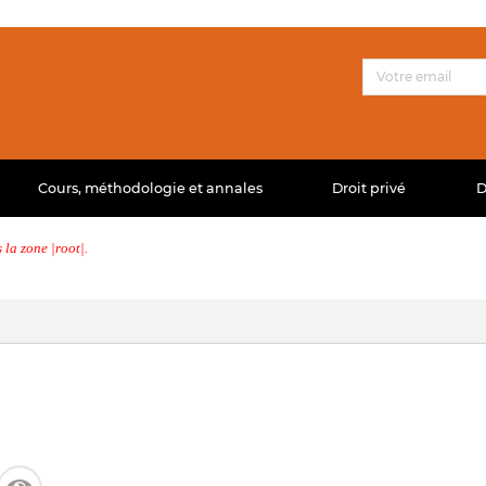
Cours, méthodologie et annales
Droit privé
D
la zone |root|.