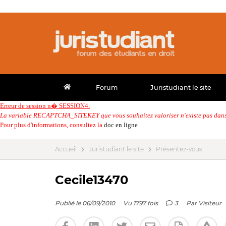
Forum
Juristudiant le site
Erreur de session n� SESSION4:
La variable RECAPTCHA_SITEKEY que vous souhaitez valoriser n'existe pas dans 
Pour plus d'informations, consultez la
doc en ligne
Accueil
Juristudiant le site
Présentez-vous
Cecile13470
Publié le 06/09/2010
Vu 1797 fois
3
Par
Visiteur