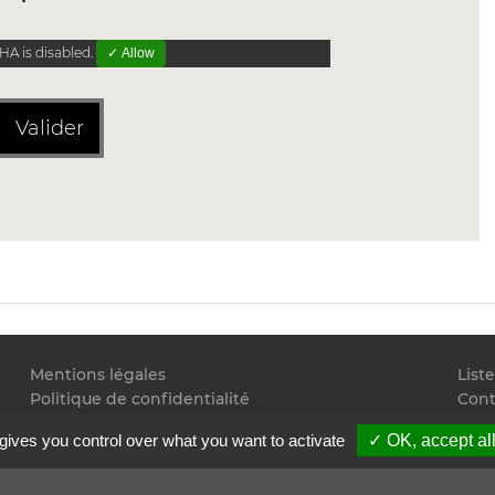
A is disabled.
✓ Allow
Valider
Mentions légales
List
Politique de confidentialité
Cont
Conditions générales d'utilisation
Flux
gives you control over what you want to activate
✓ OK, accept al
Copyright
2026 Juristudiant.com - Tous droits réservés