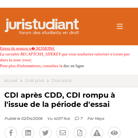
Erreur de session n� SESSION4:
La variable RECAPTCHA_SITEKEY que vous souhaitez valoriser n'existe pas
dans la zone |root|.
Pour plus d'informations, consultez la
doc en ligne
Accueil
Droit privé
Droit social
CDI après CDD, CDI rompu à
l'issue de la période d'essai
Publié le 02/04/2006
Vu 4037 fois
7
Par
Meys