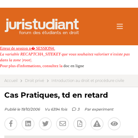
Erreur de session n� SESSION4:
La variable RECAPTCHA_SITEKEY que vous souhaitez valoriser n'existe pas
dans la zone |root|.
Pour plus d'informations, consultez la
doc en ligne
Accueil
Droit privé
Introduction au droit et procédure civile
Cas Pratiques, td en retard
Publié le 19/10/2006
Vu 6394 fois
3
Par
experiment