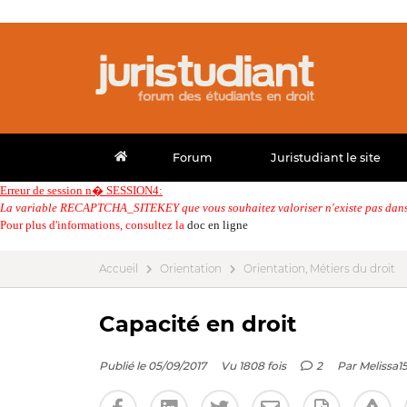
Forum
Juristudiant le site
Erreur de session n� SESSION4:
La variable RECAPTCHA_SITEKEY que vous souhaitez valoriser n'existe pas dans 
Pour plus d'informations, consultez la
doc en ligne
Accueil
Orientation
Orientation, Métiers du droit
Capacité en droit
Publié le 05/09/2017
Vu 1808 fois
2
Par
Melissa1