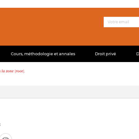
Cours, méthodologie et annales
Droit privé
D
la zone |root|.
5