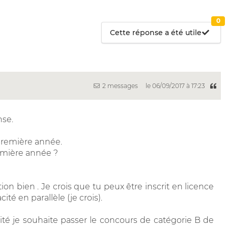
0
Cette réponse a été utile
2 messages
le 06/09/2017 à 17:23
nse.
première année.
remière année ?
ion bien . Je crois que tu peux être inscrit en licence
é en parallèle (je crois).
pacité je souhaite passer le concours de catégorie B de