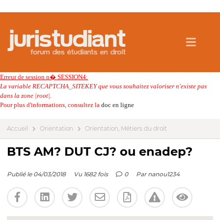
Erreur de session n� SESSION4:
La variable RECAPTCHA_SITEKEY que vous souhaitez valoriser n'existe pas
dans la zone |root|.
Pour plus d'informations, consultez la
doc en ligne
Accueil
Orientation
Orientation, Métiers du droit
BTS AM? DUT CJ? ou enadep?
Publié le 04/03/2018
Vu 1682 fois
0
Par
nanou1234