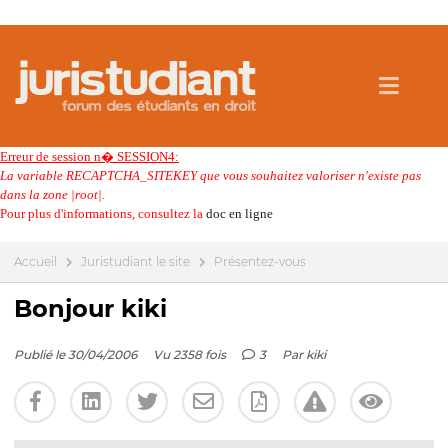
Erreur de session n� SESSION4:
La variable RECAPTCHA_SITEKEY que vous souhaitez valoriser n'existe pas
dans la zone |root|.
Pour plus d'informations, consultez la
doc en ligne
Accueil
Juristudiant le site
Présentez-vous
Bonjour kiki
Publié le 30/04/2006
Vu 2358 fois
3
Par
kiki