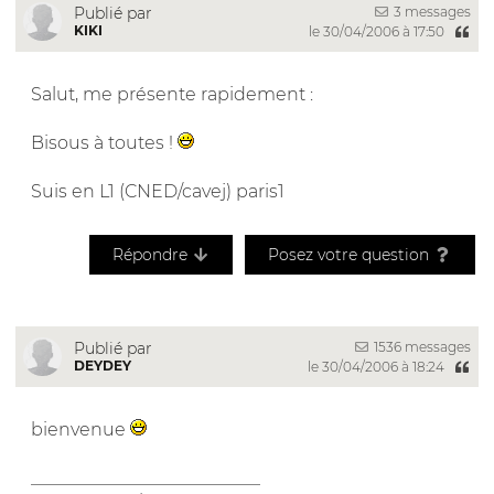
3 messages
Publié par
KIKI
le 30/04/2006 à 17:50
Salut, me présente rapidement :
Bisous à toutes !
Suis en L1 (CNED/cavej) paris1
Répondre
Posez votre question
1536 messages
Publié par
DEYDEY
le 30/04/2006 à 18:24
bienvenue
__________________________