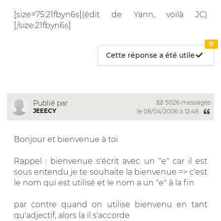
[size=75:21fbyn6s](édit de Yann, voilà JC)
[/size:21fbyn6s]
0
Cette réponse a été utile
5026 messages
Publié par
JEEECY
le 08/04/2006 à 12:48
Bonjour et bienvenue à toi
Rappel : bienvenue s'écrit avec un "e" car il est
sous entendu je te souhaite la bienvenue => c'est
le nom qui est utilisé et le nom a un "e" à la fin
par contre quand on utilise bienvenu en tant
qu'adjectif, alors la il s'accorde