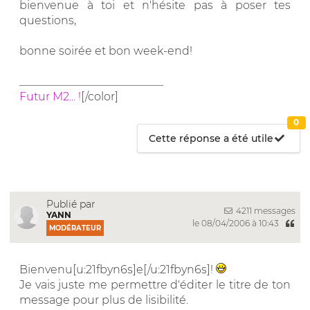
bienvenue à toi et n'hésite pas à poser tes
questions,
bonne soirée et bon week-end!
__________________________
Futur M2... !
[/color]
0
Cette réponse a été utile
Publié par
4211 messages
YANN
le 08/04/2006 à 10:43
MODÉRATEUR
Bienvenu[u:21fbyn6s]e[/u:21fbyn6s]!
Je vais juste me permettre d'éditer le titre de ton
message pour plus de lisibilité.