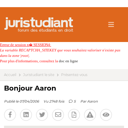
Erreur de session n� SESSION4:
La variable RECAPTCHA_SITEKEY que vous souhaitez valoriser n'existe pas
dans la zone |root|.
Pour plus d'informations, consultez la
doc en ligne
Accueil
Juristudiant le site
Présentez-vous
Bonjour Aaron
Publié le 07/04/2006
Vu 2748 fois
5
Par
Aaron