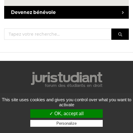
Devenez bénévole
Mentions légales
This site uses cookies and gives you control over what you want to
Politique de confidentialité
activate
Conditions générales d'utilisation
✓ OK, accept all
Liste des forums
Contactez-nous
Personalize
Privacy policy
Flux RSS