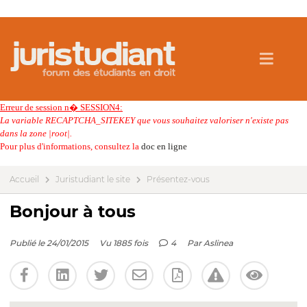
Erreur de session n� SESSION4:
La variable RECAPTCHA_SITEKEY que vous souhaitez valoriser n'existe pas
dans la zone |root|.
Pour plus d'informations, consultez la
doc en ligne
Accueil
Juristudiant le site
Présentez-vous
Bonjour à tous
Publié le 24/01/2015
Vu 1885 fois
4
Par
Aslinea