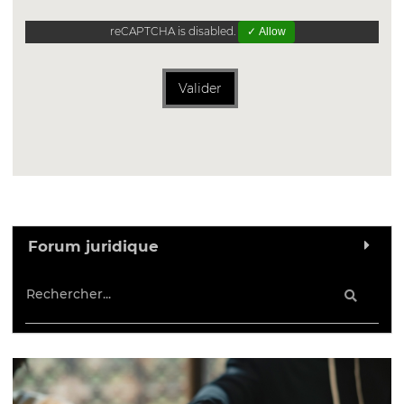
reCAPTCHA is disabled.
✓ Allow
Valider
Forum juridique