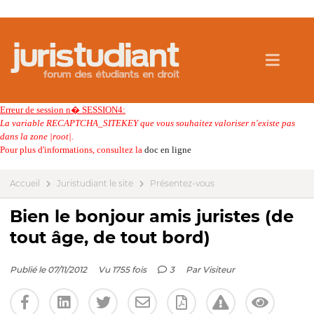
Erreur de session n� SESSION4:
La variable RECAPTCHA_SITEKEY que vous souhaitez valoriser n'existe pas
dans la zone |root|.
Pour plus d'informations, consultez la
doc en ligne
Accueil
Juristudiant le site
Présentez-vous
Bien le bonjour amis juristes (de
tout âge, de tout bord)
Publié le 07/11/2012
Vu 1755 fois
3
Par
Visiteur