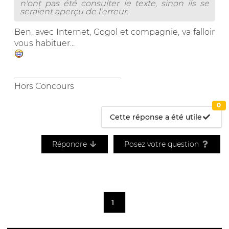
n'ont pas été consulter le texte, sinon ils se
seraient aperçu de l'erreur.
Ben, avec Internet, Gogol et compagnie, va falloir
vous habituer...
__________________________
Hors Concours
0
Cette réponse a été utile
Répondre
Posez votre question
1