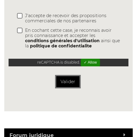
J'accepte de recevoir des propositions
commerciales de nos partenaires
En cochant cette case, je reconnais avoir
pris connaissance et accepter les
conditions générales d'utilisation
ainsi que
la
politique de confidentialite
reCAPTCHA is disabled.
✓ Allow
Valider
Forum juridique