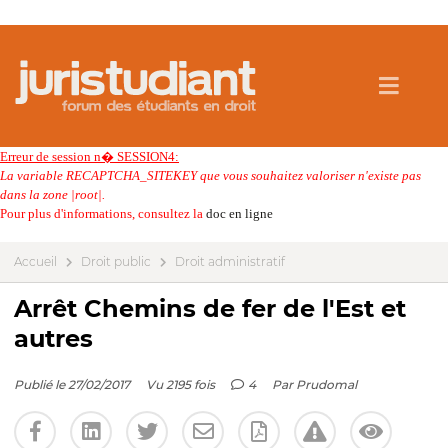
Erreur de session n� SESSION4:
La variable RECAPTCHA_SITEKEY que vous souhaitez valoriser n'existe pas
dans la zone |root|.
Pour plus d'informations, consultez la
doc en ligne
Accueil
Droit public
Droit administratif
Arrêt Chemins de fer de l'Est et
autres
Publié le 27/02/2017
Vu 2195 fois
4
Par
Prudomal