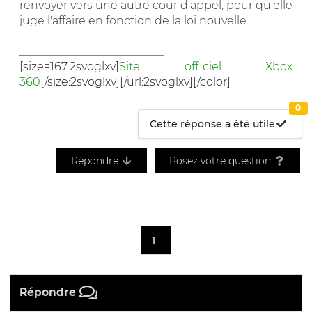
renvoyer vers une autre cour d'appel, pour qu'elle
juge l'affaire en fonction de la loi nouvelle.
__________________________
[size=167:2svoglxv]
Site officiel Xbox
360
[/size:2svoglxv][/url:2svoglxv][/color]
0
Cette réponse a été utile
Répondre
Posez votre question
1
Répondre