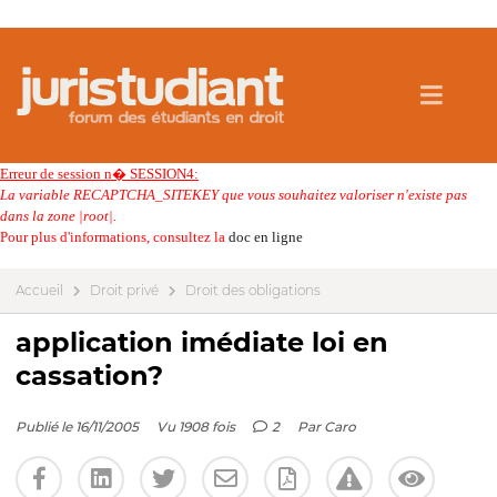
Erreur de session n� SESSION4:
La variable RECAPTCHA_SITEKEY que vous souhaitez valoriser n'existe pas
dans la zone |root|.
Pour plus d'informations, consultez la
doc en ligne
Accueil
Droit privé
Droit des obligations
application imédiate loi en
cassation?
Publié le 16/11/2005
Vu 1908 fois
2
Par
Caro