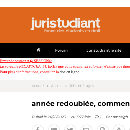
Forum
Juristudiant le site
Erreur de session n� SESSION4:
La variable RECAPTCHA_SITEKEY que vous souhaitez valoriser n'existe pas dans 
Pour plus d'informations, consultez la
doc en ligne
Accueil
Autres
Jobs et Stages
année redoublée, comment p
Publié le 24/12/2023
Vu 1977 fois
1
Par
amazigh