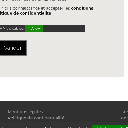
ir pris connaissance et accepter les
conditions
itique de confidentialite
A is disabled.
✓ Allow
Valider
Mentions légales
List
Politique de confidentialité
Cont
Conditions générales d'utilisation
Flux