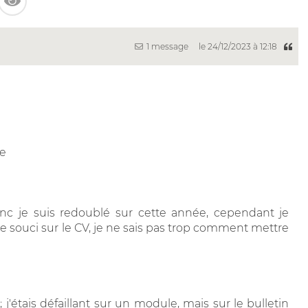
1 message
le 24/12/2023 à 12:18
de
donc je suis redoublé sur cette année, cependant je
 le souci sur le CV, je ne sais pas trop comment mettre
 j'étais défaillant sur un module, mais sur le bulletin