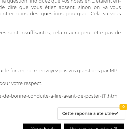
 la question. Indiquez que vos notes en ... étaient en-
e dire que vous étiez absent, sinon on va vous
rentrer dans des questions pourquoi. Cela va vous
es sont insuffisantes, cela n aura peut-être pas de
r le forum, ne m'envoyez pas vos questions par MP.
pour votre respect.
e-de-bonne-conduite-a-lire-avant-de-poster-t11.html
0
Cette réponse a été utile
Répondre
Posez votre question