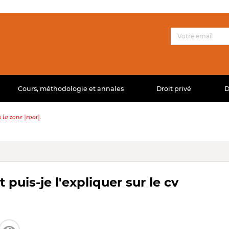
Cours, méthodologie et annales
Droit privé
D
la zone |root|.
uis-je l'expliquer sur le cv