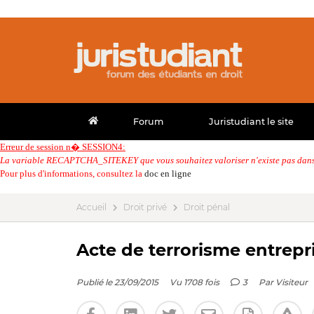
Forum
Juristudiant le site
Erreur de session n� SESSION4:
La variable RECAPTCHA_SITEKEY que vous souhaitez valoriser n'existe pas dans 
Pour plus d'informations, consultez la
doc en ligne
Accueil
Droit privé
Droit pénal
Acte de terrorisme entrepri
Publié le 23/09/2015
Vu 1708 fois
3
Par
Visiteur