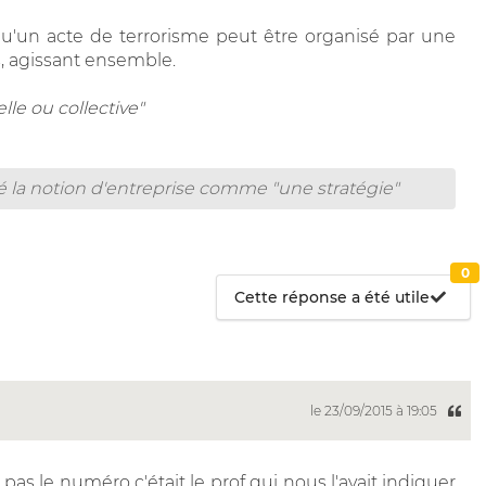
qu'un acte de terrorisme peut être organisé par une
, agissant ensemble.
lle ou collective"
é la notion d'entreprise comme "une stratégie"
?
0
Cette réponse a été utile
le 23/09/2015 à 19:05
i pas le numéro c'était le prof qui nous l'avait indiquer