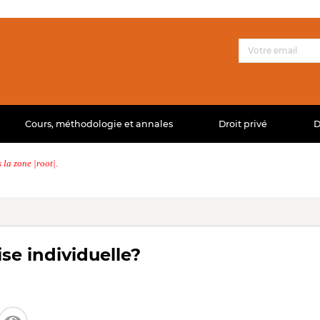
Cours, méthodologie et annales
Droit privé
D
la zone |root|.
se individuelle?