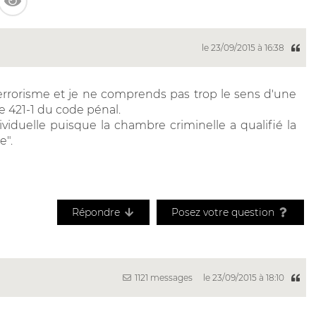
le 23/09/2015 à 16:38
terrorisme et je ne comprends pas trop le sens d'une
cle 421-1 du code pénal.
dividuelle puisque la chambre criminelle a qualifié la
e".
Répondre
Posez votre question
1121 messages
le 23/09/2015 à 18:10