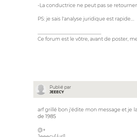
-La conductrice ne peut pas se retourner
PS: je sais l'analyse juridique est rapide....
__________________________
Ce forum est le vôtre, avant de poster, me
Publié par
JEEECY
arf grillé bon j'édite mon message et je
de 1985
@+
Jeeecy[/url]