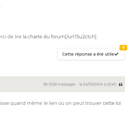
.
rci de lire
la charte du forum[/url:15u2ctch].
0
Cette réponse a été utile
5026 messages
le 24/05/2004 à 20:45
 laisse quand même le lien où on peut trouver
cette loi