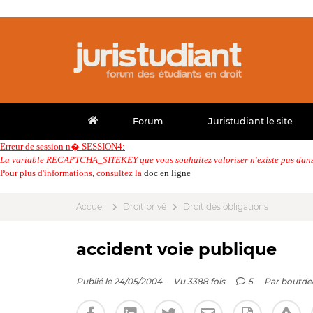
Forum
Juristudiant le site
Erreur de session n� SESSION4:
La variable RECAPTCHA_SITEKEY que vous souhaitez valoriser n'existe pas dans 
Pour plus d'informations, consultez la
doc en ligne
Accueil
Droit privé
Droit des obligations
accident voie publique
Publié le 24/05/2004
Vu 3388 fois
5
Par
boutde