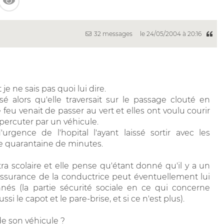
32 messages
le 24/05/2004 à 20:16
e ne sais pas quoi lui dire.
rsé alors qu'elle traversait sur le passage clouté en
feu venait de passer au vert et elles ont voulu courir
 percuter par un véhicule.
'urgence de l'hopital l'ayant laissé sortir avec les
 quarantaine de minutes.
ra scolaire et elle pense qu'étant donné qu'il y a un
, l'assurance de la conductrice peut éventuellement lui
nés (la partie sécurité sociale en ce qui concerne
ssi le capot et le pare-brise, et si ce n'est plus).
de son véhicule ?