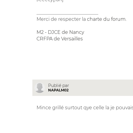
__________________________
Merci de respecter la
charte du forum
.
M2 - DJCE de Nancy
CRFPA de Versailles
Publié par
NAPALM02
Mince grillé surtout qye celle la je pouv