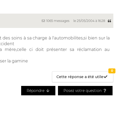
1065 messages
le 25/05/2004 à 16:28
s soins à sa charge à l'automobilites,si bien sur la
accident
a mère,celle ci doit présenter sa réclamation au
iser la gamine
0
Cette réponse a été utile
Répondre
Posez votre question