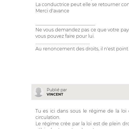
La conductrice peut elle se retourner c
Merci d'avance
__________________________
Ne vous demandez pas ce que votre pays
vous pouvez faire pour lui.
...............................................................
Au renoncement des droits, il n'est poin
Publié par
VINCENT
Tu es ici dans sous le régime de la loi 
circulation.
Le régime crée par la loi est de plein dr