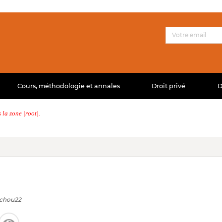
Cours, méthodologie et annales
Droit privé
D
la zone |root|.
chou22