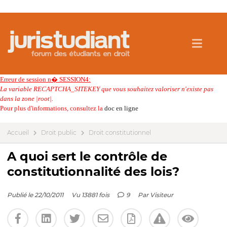
Erreur de session n� SESSION4:
La variable RECAPTCHA_SITEKEY que vous souhaitez valoriser n'existe pas
dans la zone |root|.
Pour plus d'informations, consultez la
doc en ligne
Accueil
Droit public
Droit constitutionnel
A quoi sert le contrôle de
constitutionnalité des lois?
Publié le 22/10/2011
Vu 13881 fois
9
Par
Visiteur