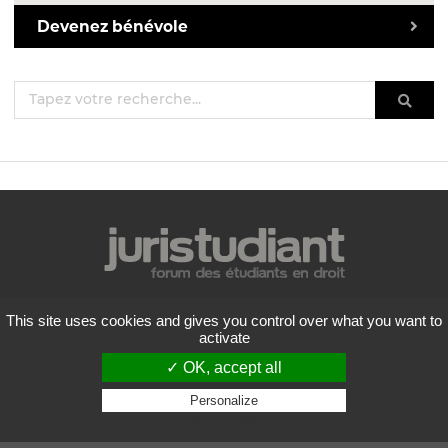
Devenez bénévole
Mentions légales
This site uses cookies and gives you control over what you want to
Politique de confidentialité
activate
Conditions générales d'utilisation
✓ OK, accept all
Liste des forums
Contactez-nous
Personalize
Privacy policy
Flux RSS
Copyright
2026 Juristudiant.com - Tous droits réservés