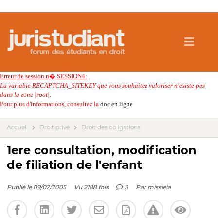
Erreur de session n� SESSION4:
La variable RECAPTCHA_SITEKEY que vous souhaitez valoriser n'existe pas
dans la zone |root|.
Pour plus d'informations, consultez la
doc en ligne
Accueil
Droit privé
Droit des obligations
1ere consultation, modification
de filiation de l'enfant
Publié le 09/02/2005
Vu 2188 fois
3
Par
missleia