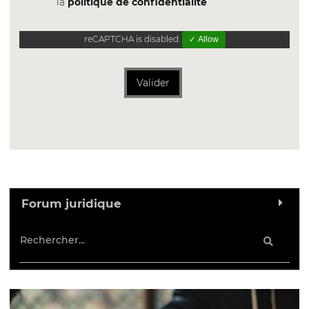
la
politique de confidentialite
reCAPTCHA is disabled.
✓ Allow
Valider
Forum juridique