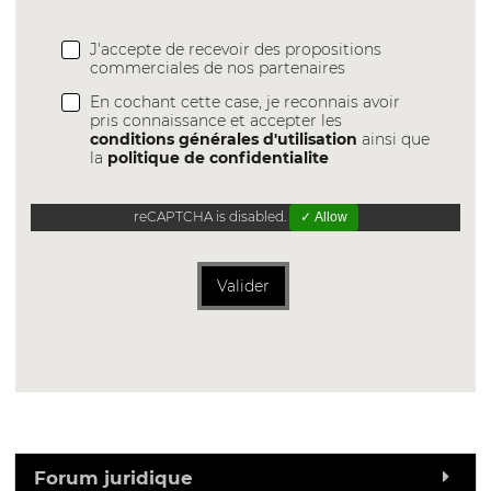
J'accepte de recevoir des propositions
commerciales de nos partenaires
En cochant cette case, je reconnais avoir
pris connaissance et accepter les
conditions générales d'utilisation
ainsi que
la
politique de confidentialite
reCAPTCHA is disabled.
✓ Allow
Valider
Forum juridique