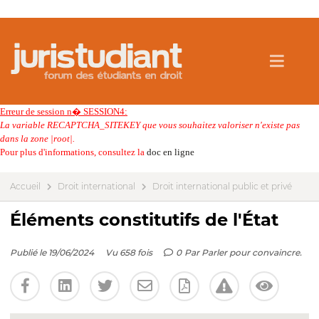
Erreur de session n� SESSION4:
La variable RECAPTCHA_SITEKEY que vous souhaitez valoriser n'existe pas
dans la zone |root|.
Pour plus d'informations, consultez la
doc en ligne
Accueil
Droit international
Droit international public et privé
Éléments constitutifs de l'État
Publié le 19/06/2024
Vu 658 fois
0
Par
Parler pour convaincre.