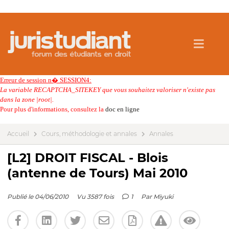
Erreur de session n� SESSION4:
La variable RECAPTCHA_SITEKEY que vous souhaitez valoriser n'existe pas
dans la zone |root|.
Pour plus d'informations, consultez la
doc en ligne
Accueil
Cours, méthodologie et annales
Annales
[L2] DROIT FISCAL - Blois
(antenne de Tours) Mai 2010
Publié le 04/06/2010
Vu 3587 fois
1
Par
Miyuki