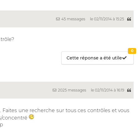
45 messages
le 02/11/2014 à 15:25
ntrôle?
0
Cette réponse a été utile
2025 messages
le 02/11/2014 à 16:19
. Faites une recherche sur tous ces contrôles et vous
fus/concentré
vp