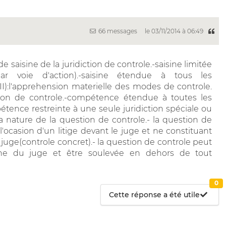
66 messages
le 03/11/2014 à 06:49
 de saisine de la juridiction de controle.-saisine limitée
par voie d'action).-saisine étendue à tous les
(II):l'apprehension materielle des modes de controle.
ction de controle.-compétence étendue à toutes les
étence restreinte à une seule juridiction spéciale ou
la nature de la question de controle.- la question de
'ocasion d'un litige devant le juge et ne constituant
du juge(controle concret).- la question de controle peut
isine du juge et être soulevée en dehors de tout
0
Cette réponse a été utile