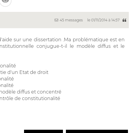
45 messages
le 01/11/2014 à 14:57
'aide sur une dissertation .Ma problématique est en
stitutionnelle conjugue-t-il le modèle diffus et le
ionalité
tie d'un Etat de droit
nalité
onalité
modèle diffus et concentré
trôle de constitutionalité