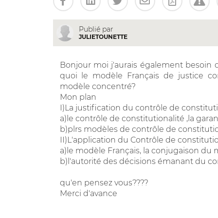
Publié par
JULIETOUNETTE
Bonjour moi j'aurais également besoin d
quoi le modèle Français de justice con
modèle concentré?
Mon plan
I)La justification du contrôle de constitut
a)le contrôle de constitutionalité ,la garan
b)plrs modèles de contrôle de constitutio
II)L'application du Contrôle de constituti
a)le modèle Français, la conjugaison du 
b)l'autorité des décisions émanant du con
qu'en pensez vous????
Merci d'avance