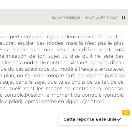
66 messages
le 03/11/2014 à 06:24
r sont pertinentes et ce, pour deux raisons. d'abord ton
faudrait étudier ces modes; mais là n'est pas le plus
era valide qu'à une seule condition: c'est qu'à
 délimitation de ton sujet tu dise qu'il ne sera pas
parler des modes de controle existants dans les divers
ue du cas spécifique du modèle français. ensuite, et
ton plan, on se rend compte qu'il ne répond pas à ta
sujet dans le sujet que tu as choisi de traiter. de ce
erait: quels sont les modes de controle? la reponse:
e controle.(A)selon le moment de controle.-controle
 a priori).-après l'entrée en vigueur(controle...
0
Cette réponse a été utile