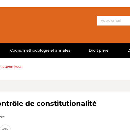
Cours, méthodologie et annales
Droit privé
D
la zone |root|.
trôle de constitutionalité
tte