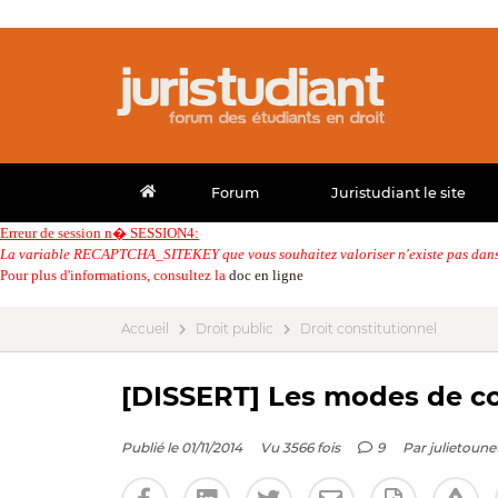
Forum
Juristudiant le site
Erreur de session n� SESSION4:
La variable RECAPTCHA_SITEKEY que vous souhaitez valoriser n'existe pas dans 
Pour plus d'informations, consultez la
doc en ligne
Accueil
Droit public
Droit constitutionnel
[DISSERT] Les modes de con
Publié le 01/11/2014
Vu 3566 fois
9
Par
julietoune