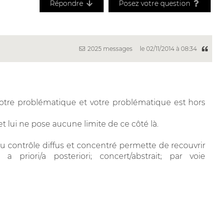
Répondre
Posez votre question
2025 messages
le 02/11/2014 à 08:34
otre problématique et votre problématique est hors
et lui ne pose aucune limite de ce côté là.
du contrôle diffus et concentré permette de recouvrir
a priori/a posteriori; concert/abstrait; par voie