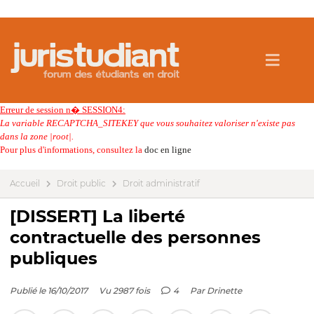
Erreur de session n� SESSION4:
La variable RECAPTCHA_SITEKEY que vous souhaitez valoriser n'existe pas
dans la zone |root|.
Pour plus d'informations, consultez la
doc en ligne
Accueil
Droit public
Droit administratif
[DISSERT] La liberté
contractuelle des personnes
publiques
Publié le 16/10/2017
Vu 2987 fois
4
Par
Drinette