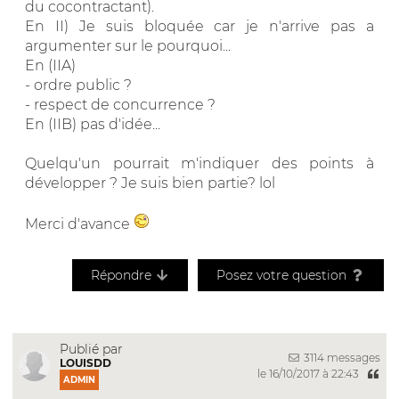
du cocontractant).
En II) Je suis bloquée car je n'arrive pas a
argumenter sur le pourquoi...
En (IIA)
- ordre public ?
- respect de concurrence ?
En (IIB) pas d'idée...
Quelqu'un pourrait m'indiquer des points à
développer ? Je suis bien partie? lol
Merci d'avance
Répondre
Posez votre question
Publié par
3114 messages
LOUISDD
le 16/10/2017 à 22:43
ADMIN