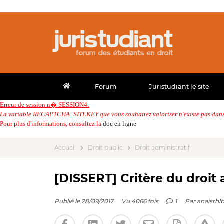
Forum
Juristudiant le site
Erreur de session n� SESSION4:
La variable RECAPTCHA_SITEKEY que vous souhaitez valoriser n'existe pas dans 
Pour plus d'informations, consultez la
doc en ligne
Accueil
Droit public
Droit administratif
[DISSERT] Critère du droit 
Publié le 28/09/2017
Vu 4066 fois
1
Par
anaisrhl