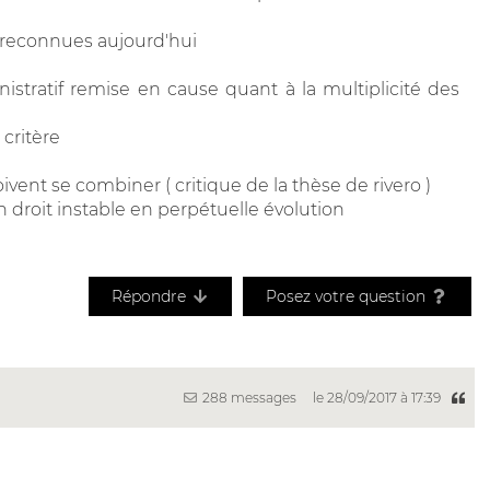
 reconnues aujourd'hui
inistratif remise en cause quant à la multiplicité des
 critère
doivent se combiner ( critique de la thèse de rivero )
n droit instable en perpétuelle évolution
Répondre
Posez votre question
288 messages
le 28/09/2017 à 17:39