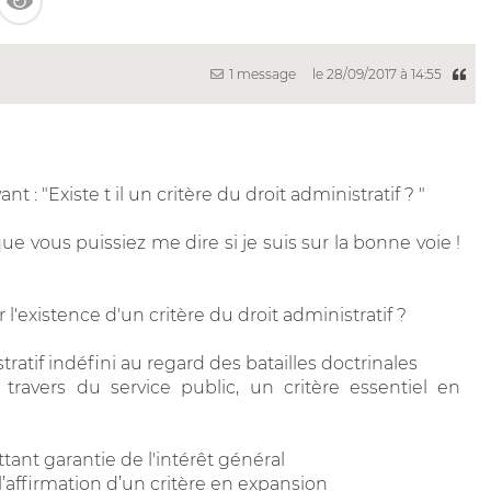
1 message
le 28/09/2017 à 14:55
nt : "Existe t il un critère du droit administratif ? "
 vous puissiez me dire si je suis sur la bonne voie !
'existence d'un critère du droit administratif ?
stratif indéfini au regard des batailles doctrinales
 travers du service public, un critère essentiel en
ttant garantie de l'intérêt général
’affirmation d’un critère en expansion