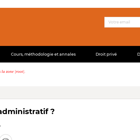
Cours, méthodologie et annales
Droit privé
D
la zone |root|.
administratif ?
b