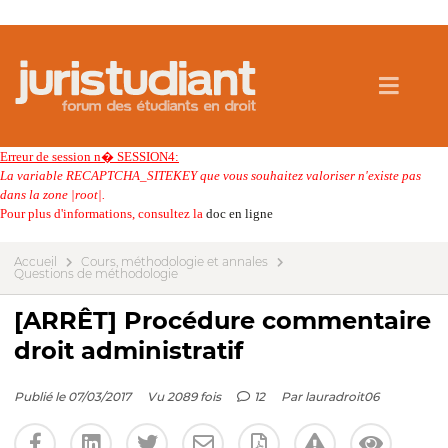
Erreur de session n� SESSION4:
La variable RECAPTCHA_SITEKEY que vous souhaitez valoriser n'existe pas
dans la zone |root|.
Pour plus d'informations, consultez la
doc en ligne
Accueil
Cours, méthodologie et annales
Questions de méthodologie
[ARRÊT] Procédure commentaire
droit administratif
Publié le 07/03/2017
Vu 2089 fois
12
Par
lauradroit06