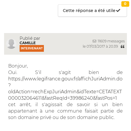
0
Cette réponse a été utile
Publié par
11609 messages
CAMILLE
le 07/03/2017 à 20:39
INTERVENANT
Bonjour,
Oui. S'il s'agit bien de
https://www.legifrance.gouv.fr/affichJuriAdmin.do
?
oldAction=rechExpJuriAdmin&idTexte=CETATEXT
000032064611&fastReqId=39986240&fastPos=1
cet arrêt, il s'agissait de savoir si un bien
appartenant à une commune faisait partie de
son domaine privé ou de son domaine public.
__________________________